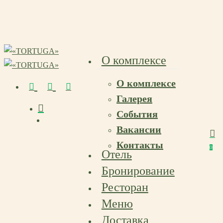
Skip
to
main
content
О комплексе
О комплексе
vk
telegram
email
Галерея
События
Menu
Вакансии
Menu
Контакты
Menu
0
Отель
Бронирование
Ресторан
Меню
Доставка