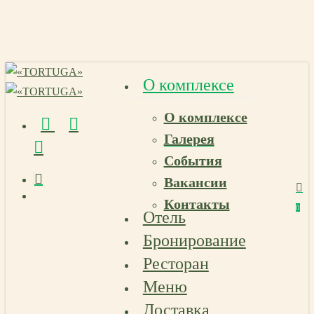
Skip
to
main
content
О комплексе
О комплексе
vk
telegram
email
Галерея
События
Вакансии
Menu
Контакты
Menu
0
Отель
Menu
Бронирование
Ресторан
Меню
Доставка