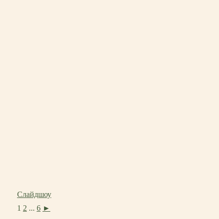
Слайдшоу
1
2
...
6
►