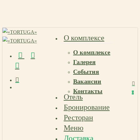
Skip
to
main
content
О комплексе
О комплексе
vk
telegram
email
Галерея
События
Вакансии
Menu
Контакты
Menu
0
Отель
Menu
Бронирование
Ресторан
Меню
Доставка