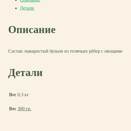
телячьим
Детали
ребром
Описание
Состав: наваристый бульон из телячьих рёбер с овощами
Детали
Вес
0,3 кг
Вес
300 гр.