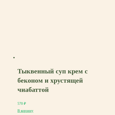
Тыквенный суп крем с
беконом и хрустящей
чиабаттой
570
₽
В корзину