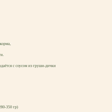
корма,
ти.
одаётся с соусом из груши-дички
280-350 гр)