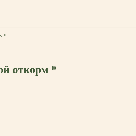
м *
ой откорм *