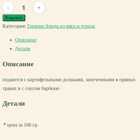
Количество
товара
В корзину
Свиные
Категория:
Горячие блюда из мяса и птицы
рёбра
Описание
Барбекю
Детали
по-
Австрийски*
Описание
подаются с картофельными дольками, запеченными в пряных
травах и с соусом барбекю
Детали
*
цена за 100 гр.