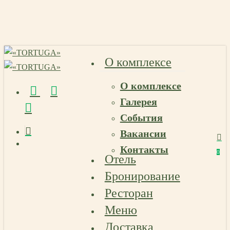
Skip
to
main
content
О комплексе
О комплексе
vk
telegram
email
Галерея
События
Вакансии
Menu
Контакты
Menu
0
Отель
Menu
Бронирование
Ресторан
Меню
Доставка