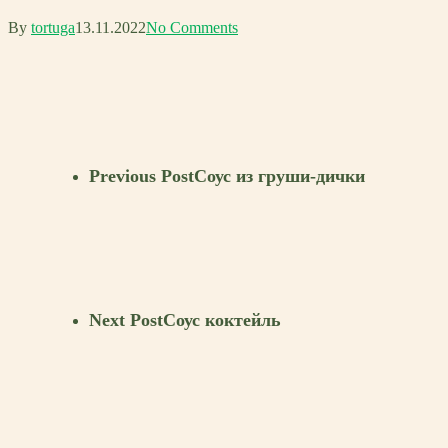
By
tortuga
13.11.2022
No Comments
Previous Post
Соус из груши-дички
Next Post
Соус коктейль