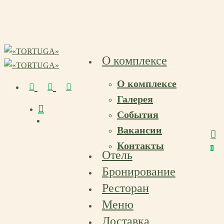
Skip
to
main
content
О комплексе
О комплексе
vk
telegram
email
Галерея
События
Menu
Вакансии
Menu
Контакты
Menu
0
Отель
Бронирование
Ресторан
Меню
Доставка