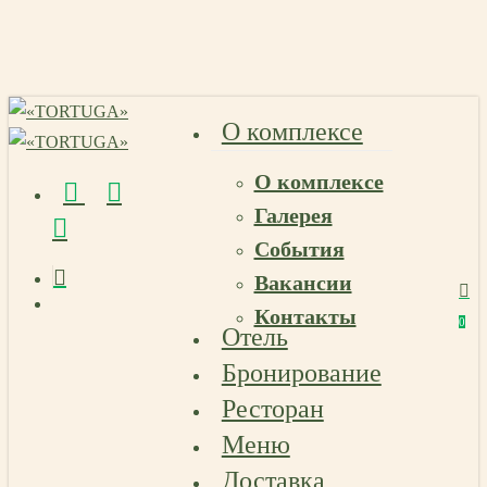
Skip
to
main
content
О комплексе
О комплексе
vk
telegram
email
Галерея
События
Вакансии
Menu
Контакты
Menu
0
Отель
Menu
Бронирование
Ресторан
Меню
Доставка