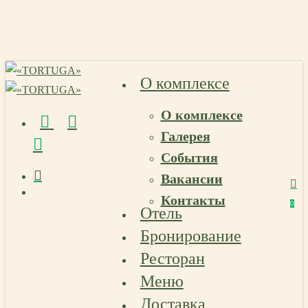
Skip
to
main
content
О комплексе
О комплексе
vk
telegram
email
Галерея
События
Вакансии
Menu
Контакты
Menu
0
Отель
Menu
Бронирование
Ресторан
Меню
Доставка