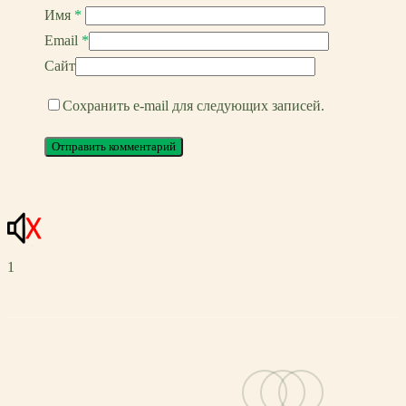
Имя
*
Email
*
Сайт
Сохранить e-mail для следующих записей.
1
vk
telegram
email