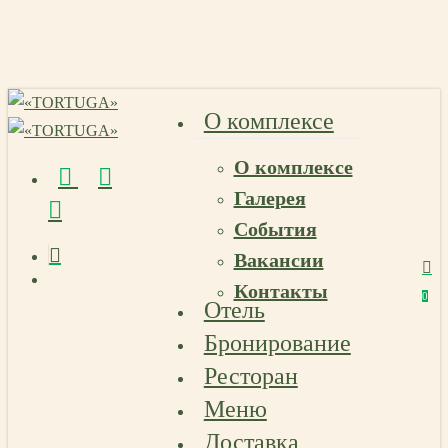
Skip
to
main
content
О комплексе
О комплексе
vk
telegram
email
Галерея
События
Вакансии
Menu
Контакты
Menu
0
Отель
Menu
Бронирование
Ресторан
Меню
Доставка