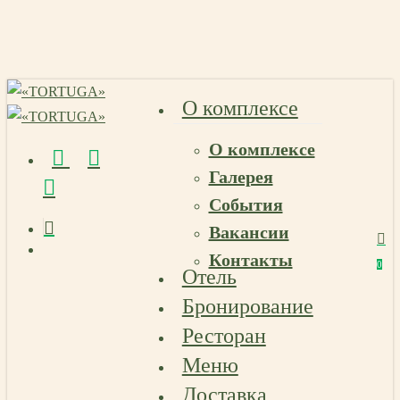
Skip
to
main
content
О комплексе
О комплексе
vk
telegram
email
Галерея
События
Вакансии
Menu
Контакты
Menu
0
Отель
Menu
Бронирование
Ресторан
Меню
Доставка