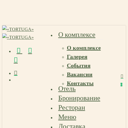
Skip
to
main
content
О комплексе
О комплексе
vk
telegram
email
Галерея
События
Вакансии
Menu
Контакты
Menu
0
Отель
Menu
Бронирование
Ресторан
Меню
Доставка