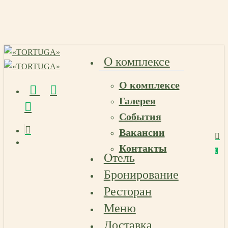
Skip
to
main
content
О комплексе
О комплексе
vk
telegram
email
Галерея
События
Вакансии
Menu
Контакты
Menu
0
Отель
Menu
Бронирование
Ресторан
Меню
Доставка