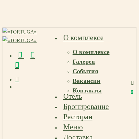
Skip
to
main
content
О комплексе
О комплексе
vk
telegram
email
Галерея
События
Вакансии
Menu
Контакты
Menu
0
Отель
Menu
Бронирование
Ресторан
Меню
Доставка