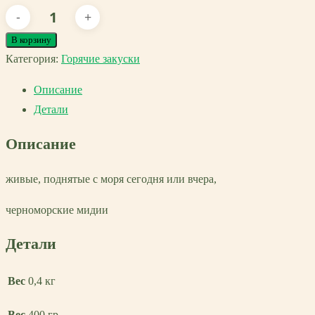
Количество
товара
В корзину
Черноморские
Категория:
Горячие закуски
мидии
Описание
в
Детали
сливочном
соусе
Описание
живые, поднятые с моря сегодня или вчера,
черноморские мидии
Детали
Вес
0,4 кг
Вес
400 гр.