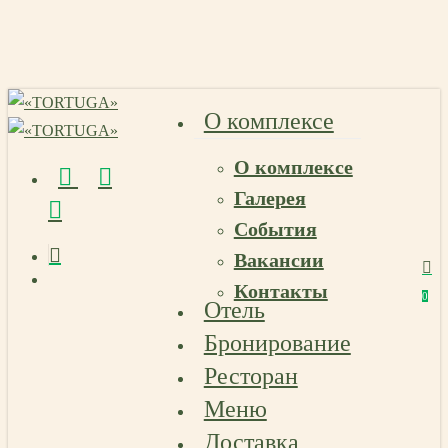
Skip
to
main
content
О комплексе
О комплексе
vk
telegram
email
Галерея
События
Вакансии
Menu
Контакты
Menu
0
Отель
Menu
Бронирование
Ресторан
Меню
Доставка