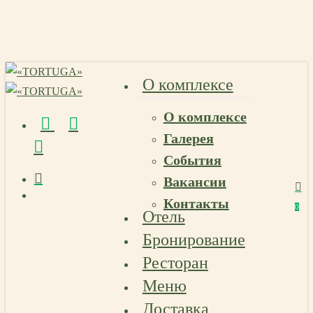
Skip
to
main
content
О комплексе
О комплексе
vk
telegram
email
Галерея
События
Вакансии
Menu
Контакты
Menu
0
Отель
Menu
Бронирование
Ресторан
Меню
Доставка