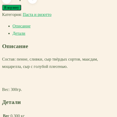
товара
В корзину
Паста
Категория:
Паста и ризотто
пенне
Описание
в
Детали
соусе
«Четыре
Описание
сыра»
Состав: пенне, сливки, сыр твёрдых сортов, маасдам,
моцарелла, сыр с голубой плесенью.
Вес: 300гр.
Детали
Вес
0,300 кг